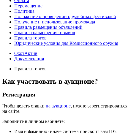
Лицензия на ОООП
Оплата
Перемещение
Политика
Положение о проведении оружейных фестивалей
Получение и использование промокода
Правила размещения объявлений
Правила размещения отзывов
Правила торгов
Юридические условия для Комиссионного оружия
ОхотАктив
Документация
Правила торгов
Как участвовать в аукционе?
Регистрация
Чтобы делать ставки
на аукционе
, нужно зарегистрироваться
на сайте.
Заполните в личном кабинете:
Имя и фамилию (иначе система присвоит вам ID).