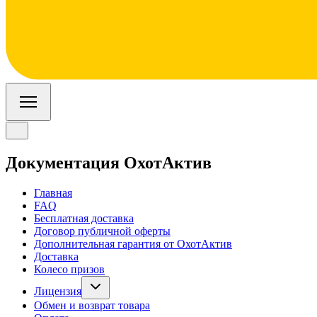
Документация ОхотАктив
Главная
FAQ
Бесплатная доставка
Договор публичной оферты
Дополнительная гарантия от ОхотАктив
Доставка
Колесо призов
Лицензия
Лицензия на пневматику от 7,5 Дж
Обмен и возврат товара